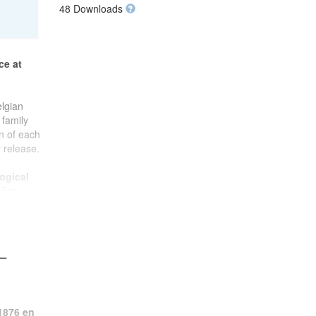
48 Downloads
ce at
elgian
 family
on of each
 release.
ogical
 For
ishment
ent of
–
cience
hent
and
1876 en