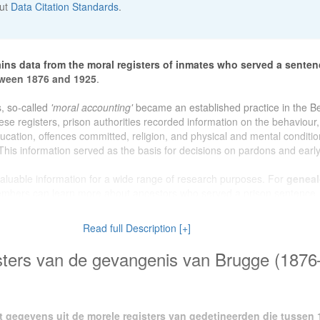
out
Data Citation Standards
.
ins data from the moral registers of inmates who served a senten
tween 1876 and 1925
.
, so-called
'moral accounting'
became an established practice in the B
ese registers, prison authorities recorded information on the behaviour,
education, offences committed, religion, and physical and mental conditi
This information served as the basis for decisions on pardons and early
valuable information for a wide range of research purposes. For
geneal
embers can learn more about ancestors who served a prison sentence.
dataset provides a unique insight into the social reality of Bruges and its
 turn of the twentieth century. Researchers working on
crime and pun
Read full Description [+]
s for the study of criminal justice practices, prison policy, and the treatm
n late nineteenth-century Belgium.
sters van de gevangenis van Brugge (1876
oduced as part of project
OUTLAW (2022–2026)
, a four-year
citizen s
chives. The project is a collaboration between the
State Archives in G
 with the support of
Histories vzwvzw
and funding from
BELSPO
.
t gegevens uit de morele registers van gedetineerden die tussen 