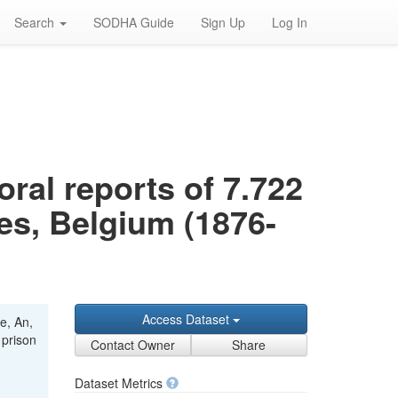
Search
SODHA Guide
Sign Up
Log In
ral reports of 7.722
ges, Belgium (1876-
Access Dataset
e, An,
 prison
Contact Owner
Share
Dataset Metrics