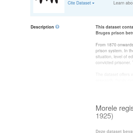
Cite Dataset
Learn ab
Description
This dataset conta
Bruges prison be
From 1870 onwards
prison system. In th
situation, level of 
convicted prisoner. 
The dataset offers 
research
, family m
local history
, the 
surroundings at the
will find rich source
convicted persons i
Morele regi
1925)
This dataset was pr
project on prison ar
Ghent University
,
Deze dataset beva