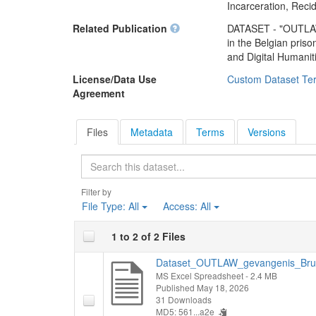
Erfgoedcel Dijk92
Incarceration, Recid
région à la fin du XI
aux pratiques pun
Related Publication
DATASET - "OUTLAW 
la politique péniten
in the Belgian pris
and Digital Humani
Ce jeu de données a
science citoyenne
de
License/Data Use
Custom Dataset Te
collaboration entre 
Agreement
Histories asbl
et l
Files
Metadata
Terms
Versions
Les résultats ont é
Archives de l'État
Search
Merksplas. (2026-0
Filter by
File Type:
All
Access:
All
1 to 2 of 2 Files
Dataset_OUTLAW_gevangenis_Bru
MS Excel Spreadsheet
- 2.4 MB
Published May 18, 2026
31 Downloads
MD5: 561...a2e