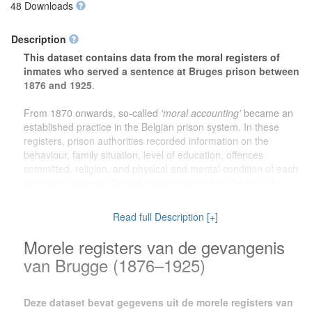
48 Downloads
Description
This dataset contains data from the moral registers of
inmates who served a sentence at Bruges prison between
1876 and 1925
.
From 1870 onwards, so-called
'moral accounting'
became an
established practice in the Belgian prison system. In these
registers, prison authorities recorded information on the
behaviour, family situation, level of education, offences
committed, religion, and physical and mental condition of each
convicted prisoner. This information served as the basis for
decisions on pardons and early release.
Read full Description [+]
The dataset offers valuable information for a wide range of
research purposes. For
genealogical research
, family
Morele registers van de gevangenis
members can learn more about ancestors who served a prison
van Brugge (1876–1925)
sentence. For
local history
, the dataset provides a unique
insight into the social reality of Bruges and its surroundings at
the turn of the twentieth century. Researchers working on
crime
Deze dataset bevat gegevens uit de morele registers van
and punishment
will find rich sources for the study of criminal