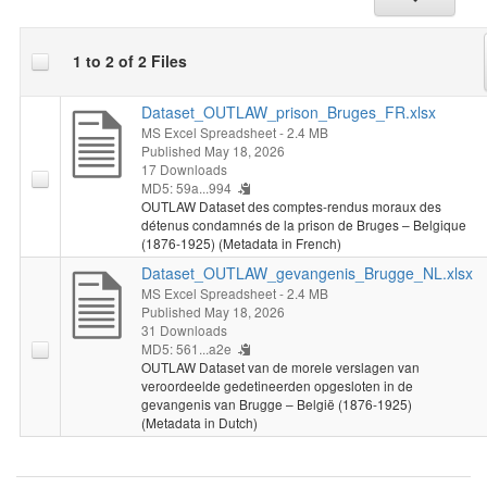
Dijk92, d'Erfgoedcel Noorderkempen et du Gevangenismuseum
Merksplas. (2026-05-12)
1 to 2 of 2 Files
Dataset_OUTLAW_prison_Bruges_FR.xlsx
MS Excel Spreadsheet
- 2.4 MB
Published May 18, 2026
17 Downloads
MD5: 59a...994
OUTLAW Dataset des comptes-rendus moraux des
détenus condamnés de la prison de Bruges – Belgique
(1876-1925) (Metadata in French)
Dataset_OUTLAW_gevangenis_Brugge_NL.xlsx
MS Excel Spreadsheet
- 2.4 MB
Published May 18, 2026
31 Downloads
MD5: 561...a2e
OUTLAW Dataset van de morele verslagen van
veroordeelde gedetineerden opgesloten in de
gevangenis van Brugge – België (1876-1925)
(Metadata in Dutch)