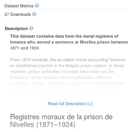
Dataset Metrics
27 Downloads
Description
This dataset contains data from the moral registers of
inmates who served a sentence at Nivelles prison between
1871 and 1924
.
From 1870 onwards, the so-called
'moral accounting'
became
an established practice in the Belgian prison system. In these
registers, prison authorities recorded information on the
behaviour, family situation, level of education, offences
committed, religion, and physical and mental condition of each
convicted prisoner. This information served as the basis for
decisions on pardons and early release.
Read full Description [+]
The dataset offers valuable information for a wide range of
research purposes. For
genealogical research
, family
Registres moraux de la prison de
members can learn more about ancestors who served a prison
Nivelles (1871–1924)
sentence. For
local history
, the dataset provides a unique
insight into the social reality of Nivelles and its surroundings at