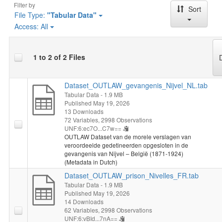
Filter by
Sort
De resultaten werden mede mogelijk gemaakt door de
File Type:
"Tabular Data"
vrijwilligers van het Rijksarchief te Gent, Erfgoedcel Dijk92,
Access:
All
Erfgoedcel Noorderkempen en het Gevangenismuseum
Merksplas. (2026-05-17)
1 to 2 of 2 Files
Dataset_OUTLAW_gevangenis_Nijvel_NL.tab
Tabular Data
- 1.9 MB
Published May 19, 2026
13 Downloads
72 Variables,
2998 Observations
UNF:6:ec7O...C7w==
OUTLAW Dataset van de morele verslagen van
veroordeelde gedetineerden opgesloten in de
gevangenis van Nijvel – België (1871-1924)
(Metadata in Dutch)
Dataset_OUTLAW_prison_Nivelles_FR.tab
Tabular Data
- 1.9 MB
Published May 19, 2026
14 Downloads
62 Variables,
2998 Observations
UNF:6:vBId...7nA==