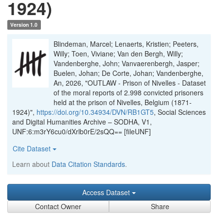
1924)
Version 1.0
Blindeman, Marcel; Lenaerts, Kristien; Peeters,
Willy; Toen, Viviane; Van den Bergh, Willy;
Vandenberghe, John; Vanvaerenbergh, Jasper;
Buelen, Johan; De Corte, Johan; Vandenberghe,
An, 2026, "OUTLAW - Prison of Nivelles - Dataset
of the moral reports of 2.998 convicted prisoners
held at the prison of Nivelles, Belgium (1871-
1924)",
https://doi.org/10.34934/DVN/RB1GT5
, Social Sciences
and Digital Humanities Archive – SODHA, V1,
UNF:6:m3rY6cu0/dXrlb0rE/2sQQ== [fileUNF]
Cite Dataset
Learn about
Data Citation Standards
.
Access Dataset
Contact Owner
Share