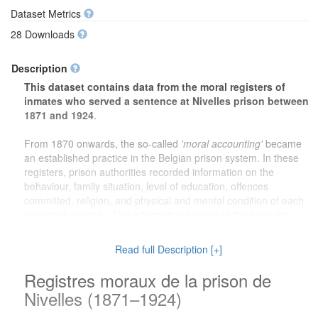
Dataset Metrics
28 Downloads
Description
This dataset contains data from the moral registers of
inmates who served a sentence at Nivelles prison between
1871 and 1924
.
From 1870 onwards, the so-called
'moral accounting'
became
an established practice in the Belgian prison system. In these
registers, prison authorities recorded information on the
behaviour, family situation, level of education, offences
committed, religion, and physical and mental condition of each
convicted prisoner. This information served as the basis for
decisions on pardons and early release.
Read full Description [+]
The dataset offers valuable information for a wide range of
research purposes. For
genealogical research
, family
Registres moraux de la prison de
members can learn more about ancestors who served a prison
Nivelles (1871–1924)
sentence. For
local history
, the dataset provides a unique
insight into the social reality of Nivelles and its surroundings at