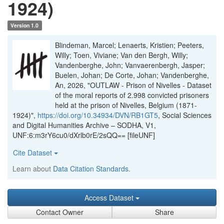
1924)
Version 1.0
Blindeman, Marcel; Lenaerts, Kristien; Peeters,
Willy; Toen, Viviane; Van den Bergh, Willy;
Vandenberghe, John; Vanvaerenbergh, Jasper;
Buelen, Johan; De Corte, Johan; Vandenberghe,
An, 2026, "OUTLAW - Prison of Nivelles - Dataset
of the moral reports of 2.998 convicted prisoners
held at the prison of Nivelles, Belgium (1871-
1924)",
https://doi.org/10.34934/DVN/RB1GT5
, Social Sciences
and Digital Humanities Archive – SODHA, V1,
UNF:6:m3rY6cu0/dXrlb0rE/2sQQ== [fileUNF]
Cite Dataset
Learn about
Data Citation Standards
.
Access Dataset
Contact Owner
Share