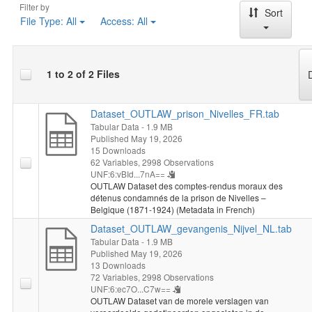
Filter by
Sort
De resultaten werden mede mogelijk gemaakt door de
File Type:
All
Access:
All
vrijwilligers van het Rijksarchief te Gent, Erfgoedcel Dijk92,
Erfgoedcel Noorderkempen en het Gevangenismuseum
Merksplas. (2026-05-17)
1 to 2 of 2 Files
Dataset_OUTLAW_prison_Nivelles_FR.tab
Tabular Data
- 1.9 MB
Published May 19, 2026
15 Downloads
62 Variables,
2998 Observations
UNF:6:vBId...7nA==
OUTLAW Dataset des comptes-rendus moraux des
détenus condamnés de la prison de Nivelles –
Belgique (1871-1924) (Metadata in French)
Dataset_OUTLAW_gevangenis_Nijvel_NL.tab
Tabular Data
- 1.9 MB
Published May 19, 2026
13 Downloads
72 Variables,
2998 Observations
UNF:6:ec7O...C7w==
OUTLAW Dataset van de morele verslagen van