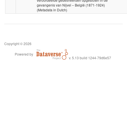
veroordeelde gedetineerden opgesloten in de
gevangenis van Nijvel – België (1871-1924)
(Metadata in Dutch)
Copyright © 2026
Powered by
v. 5.13 build 1244-79d6e57