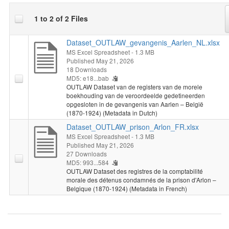
1 to 2 of 2 Files
Dataset_OUTLAW_gevangenis_Aarlen_NL.xlsx
MS Excel Spreadsheet
- 1.3 MB
Published May 21, 2026
18 Downloads
MD5: e18...bab
OUTLAW Dataset van de registers van de morele
boekhouding van de veroordeelde gedetineerden
opgesloten in de gevangenis van Aarlen – België
(1870-1924) (Metadata in Dutch)
Dataset_OUTLAW_prison_Arlon_FR.xlsx
MS Excel Spreadsheet
- 1.3 MB
Published May 21, 2026
27 Downloads
MD5: 993...584
OUTLAW Dataset des registres de la comptabilité
morale des détenus condamnés de la prison d'Arlon –
Belgique (1870-1924) (Metadata in French)