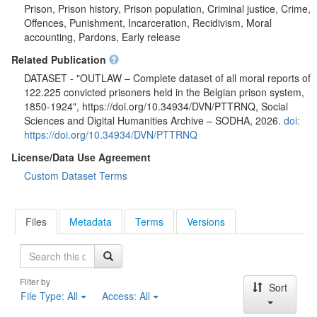
gevangenisstraf uitzaten. Voor
lokale geschiedenis
biedt de
Prison, Prison history, Prison population, Criminal justice, Crime,
dataset een unieke inkijk in de sociale realiteit van Aarlen en
Offences, Punishment, Incarceration, Recidivism, Moral
Les résultats ont été rendus possibles grâce à la contribution de
omgeving aan het einde van de negentiende en het begin van
accounting, Pardons, Early release
dizaines de bénévoles des Archives de l'État, d'Erfgoedcel
de twintigste eeuw. Onderzoekers die zich bezighouden met
Dijk92, d'Erfgoedcel Noorderkempen et du Gevangenismuseum
Related Publication
criminaliteit en bestraffing
vinden er rijke bronnen voor de
Merksplas. (2026-05-17)
studie van strafrechtelijke praktijken, gevangenisbeleid en de
DATASET - "OUTLAW – Complete dataset of all moral reports of
behandeling van veroordeelden in het laat-negentiende-eeuwse
122.225 convicted prisoners held in the Belgian prison system,
België.
1850-1924", https://doi.org/10.34934/DVN/PTTRNQ, Social
Sciences and Digital Humanities Archive – SODHA, 2026.
doi:
Deze dataset kwam tot stand in het kader van project
OUTLAW
https://doi.org/10.34934/DVN/PTTRNQ
(2022–2026)
, een vierjarig
citizen science
-project over
License/Data Use Agreement
gevangenisarchieven. Het project is een samenwerking tussen
het
Rijksarchief Gent
en de
Universiteit Gent
, met
Custom Dataset Terms
ondersteuning van
Histories vzw
en financiering van
BELSPO
.
De resultaten werden mede mogelijk gemaakt door de
Files
Metadata
Terms
Versions
vrijwilligers van het Rijksarchief te Gent, Erfgoedcel Dijk92,
Erfgoedcel Noorderkempen en het Gevangenismuseum
Search
Merksplas. (2026-05-17)
Filter by
Sort
File Type:
All
Access:
All