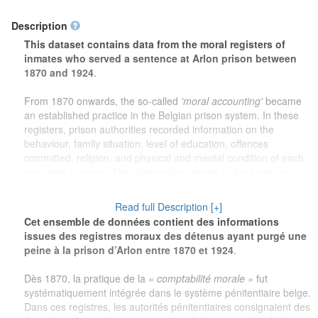
Description
This dataset contains data from the moral registers of
inmates who served a sentence at Arlon prison between
1870 and 1924
.
From 1870 onwards, the so-called
'moral accounting'
became
an established practice in the Belgian prison system. In these
registers, prison authorities recorded information on the
behaviour, family situation, level of education, offences
committed, religion, and physical and mental condition of each
convicted prisoner. This information served as the basis for
decisions on pardons and early release.
Read full Description [+]
The dataset offers valuable information for a wide range of
Cet ensemble de données contient des informations
research purposes. For
genealogical research
, family
issues des registres moraux des détenus ayant purgé une
members can learn more about ancestors who served a prison
peine à la prison d’Arlon entre 1870 et 1924
.
sentence. For
local history
, the dataset provides a unique
insight into the social reality of Arlon and its surroundings at the
Dès 1870, la pratique de la
« comptabilité morale »
fut
turn of the twentieth century. Researchers working on
crime
systématiquement intégrée dans le système pénitentiaire belge.
and punishment
will find rich sources for the study of criminal
Dans ces registres, les autorités pénitentiaires consignaient des
justice practices, prison policy, and the treatment of convicted