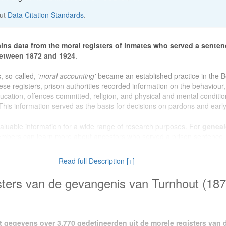
out
Data Citation Standards
.
ins data from the moral registers of inmates who served a senten
between 1872 and 1924
.
 so-called,
'moral accounting'
became an established practice in the B
ese registers, prison authorities recorded information on the behaviour,
education, offences committed, religion, and physical and mental conditi
This information served as the basis for decisions on pardons and early
valuable information for a wide range of research purposes. For
geneal
embers can learn more about ancestors who served a prison sentence.
dataset provides a unique insight into the social reality of Turnhout and i
 turn of the twentieth century. Researchers working on
crime and pun
Read full Description [+]
s for the study of criminal justice practices, prison policy, and the treatm
n late nineteenth-century Belgium.
sters van de gevangenis van Turnhout (18
oduced as part of project
OUTLAW (2022–2026)
, a four-year
citizen s
chives. The project is a collaboration between the
State Archives in G
 with the support of
Histories vzw
and funding from
BELSPO
t gegevens over 3.770 gedetineerden uit de morele registers van 