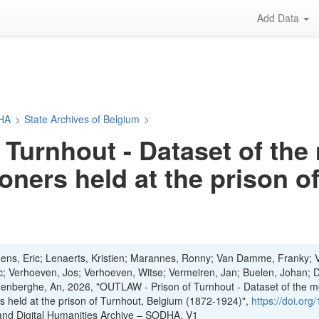
Add Data
DHA
>
State Archives of Belgium
>
Turnhout - Dataset of the 
oners held at the prison 
ens, Eric; Lenaerts, Kristien; Marannes, Ronny; Van Damme, Franky; 
rc; Verhoeven, Jos; Verhoeven, Witse; Vermeiren, Jan; Buelen, Johan; 
denberghe, An, 2026, "OUTLAW - Prison of Turnhout - Dataset of the m
rs held at the prison of Turnhout, Belgium (1872-1924)",
https://doi.org
 and Digital Humanities Archive – SODHA, V1