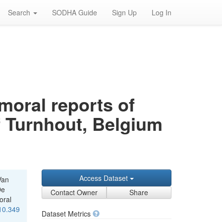
Search
SODHA Guide
Sign Up
Log In
moral reports of
of Turnhout, Belgium
Access Dataset
Van
De
Contact Owner
Share
oral
/10.349
Dataset Metrics