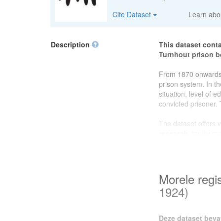
Cite Dataset
Learn ab
Description
This dataset conta
Turnhout prison 
From 1870 onwards,
prison system. In th
situation, level of 
convicted prisoner. 
The dataset offers 
research
, family m
local history
, the 
surroundings at the
will find rich source
convicted persons i
Morele regi
1924)
This dataset was pr
project on prison ar
Ghent University
,
Deze dataset beva