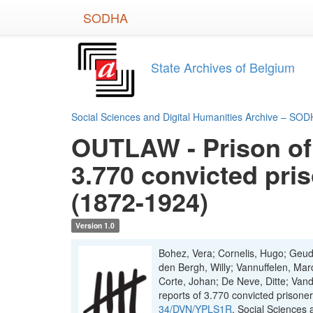
Skip
SODHA
to
main
content
State Archives of Belgium
Social Sciences and Digital Humanities Archive – SO
OUTLAW - Prison of 
3.770 convicted pris
(1872-1924)
Version 1.0
Bohez, Vera; Cornelis, Hugo; Geud
den Bergh, Willy; Vannuffelen, Ma
Corte, Johan; De Neve, Ditte; Van
reports of 3.770 convicted prisone
34/DVN/YPLS1R
, Social Sciences