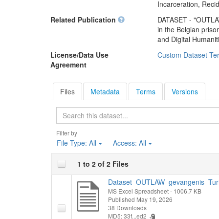
De resultaten werde
Incarceration, Recid
région à la fin du X
Erfgoedcel Dijk92,
aux pratiques pun
Related Publication
DATASET - "OUTLAW 
la politique péniten
in the Belgian pris
and Digital Humani
Ce jeu de données a
science citoyenne de
License/Data Use
Custom Dataset Te
collaboration entre 
Agreement
Histories asbl
et l
Files
Metadata
Terms
Versions
Les résultats ont é
Archives de l'État
Search
Merksplas. (2026-0
Filter by
File Type:
All
Access:
All
1 to 2 of 2 Files
Dataset_OUTLAW_gevangenis_Turn
MS Excel Spreadsheet
- 1006.7 KB
Published May 19, 2026
38 Downloads
MD5: 33f...ed2