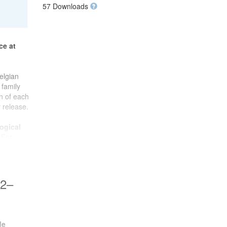
57 Downloads
ce at
elgian
 family
on of each
 release.
ogical
 For
ts
ishment
ent of
72–
cience
hent
and
de