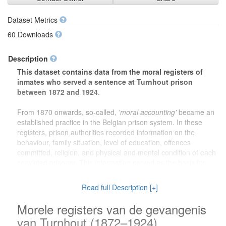
Dataset Metrics
60 Downloads
Description
This dataset contains data from the moral registers of
inmates who served a sentence at Turnhout prison
between 1872 and 1924
.
From 1870 onwards, so-called,
'moral accounting'
became an
established practice in the Belgian prison system. In these
registers, prison authorities recorded information on the
behaviour, family situation, level of education, offences
committed, religion, and physical and mental condition of each
convicted prisoner. This information served as the basis for
decisions on pardons and early release.
Read full Description [+]
The dataset offers valuable information for a wide range of
research purposes. For
genealogical research
, family
Morele registers van de gevangenis
members can learn more about ancestors who served a prison
van Turnhout (1872–1924)
sentence. For
local history
, the dataset provides a unique