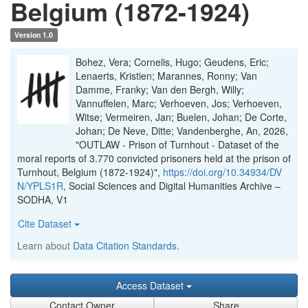
Belgium (1872-1924)
Version 1.0
Bohez, Vera; Cornelis, Hugo; Geudens, Eric;
Lenaerts, Kristien; Marannes, Ronny; Van
Damme, Franky; Van den Bergh, Willy;
Vannuffelen, Marc; Verhoeven, Jos; Verhoeven,
Witse; Vermeiren, Jan; Buelen, Johan; De Corte,
Johan; De Neve, Ditte; Vandenberghe, An, 2026,
"OUTLAW - Prison of Turnhout - Dataset of the
moral reports of 3.770 convicted prisoners held at the prison of
Turnhout, Belgium (1872-1924)",
https://doi.org/10.34934/DV
N/YPLS1R
, Social Sciences and Digital Humanities Archive –
SODHA, V1
Cite Dataset
Learn about
Data Citation Standards
.
Access Dataset
Contact Owner
Share