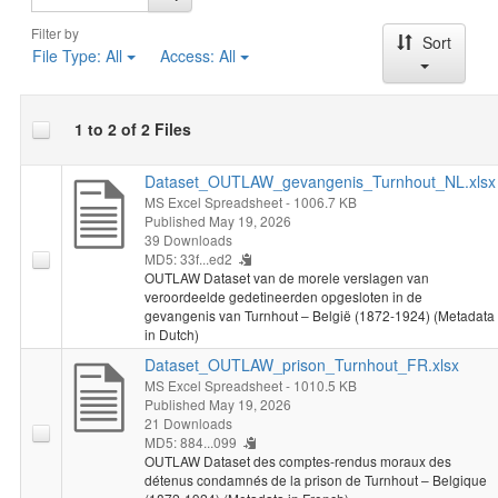
Les résultats ont été rendus possibles grâce à la contribution de
Filter by
Sort
dizaines de bénévoles des Archives de l'État, d'Erfgoedcel
File Type:
All
Access:
All
Dijk92, d'Erfgoedcel Noorderkempen et du Gevangenismuseum
Merksplas. (2026-05-15)
1 to 2 of 2 Files
Dataset_OUTLAW_gevangenis_Turnhout_NL.xlsx
MS Excel Spreadsheet
- 1006.7 KB
Published May 19, 2026
39 Downloads
MD5: 33f...ed2
OUTLAW Dataset van de morele verslagen van
veroordeelde gedetineerden opgesloten in de
gevangenis van Turnhout – België (1872-1924) (Metadata
in Dutch)
Dataset_OUTLAW_prison_Turnhout_FR.xlsx
MS Excel Spreadsheet
- 1010.5 KB
Published May 19, 2026
21 Downloads
MD5: 884...099
OUTLAW Dataset des comptes-rendus moraux des
détenus condamnés de la prison de Turnhout – Belgique