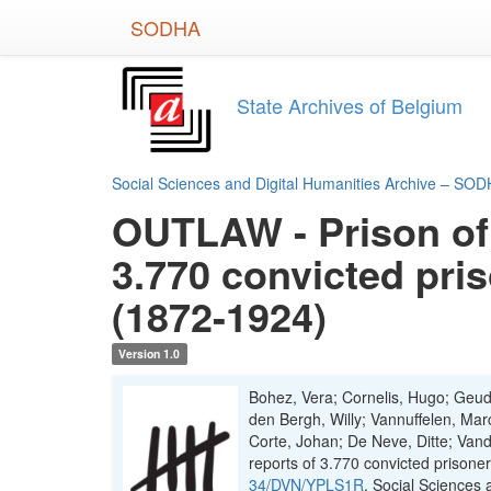
Skip
SODHA
to
main
content
State Archives of Belgium
Social Sciences and Digital Humanities Archive – SO
OUTLAW - Prison of 
3.770 convicted pris
(1872-1924)
Version 1.0
Bohez, Vera; Cornelis, Hugo; Geud
den Bergh, Willy; Vannuffelen, Ma
Corte, Johan; De Neve, Ditte; Van
reports of 3.770 convicted prisone
34/DVN/YPLS1R
, Social Sciences