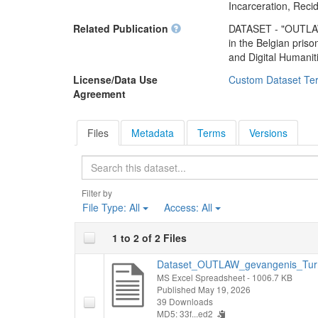
De resultaten werde
Incarceration, Recid
région à la fin du X
Erfgoedcel Dijk92,
aux pratiques pun
Related Publication
DATASET - "OUTLAW 
la politique péniten
in the Belgian pris
and Digital Humani
Ce jeu de données a
science citoyenne de
License/Data Use
Custom Dataset Te
collaboration entre 
Agreement
Histories asbl
et l
Files
Metadata
Terms
Versions
Les résultats ont é
Archives de l'État
Search
Merksplas. (2026-0
Filter by
File Type:
All
Access:
All
1 to 2 of 2 Files
Dataset_OUTLAW_gevangenis_Turn
MS Excel Spreadsheet
- 1006.7 KB
Published May 19, 2026
39 Downloads
MD5: 33f...ed2