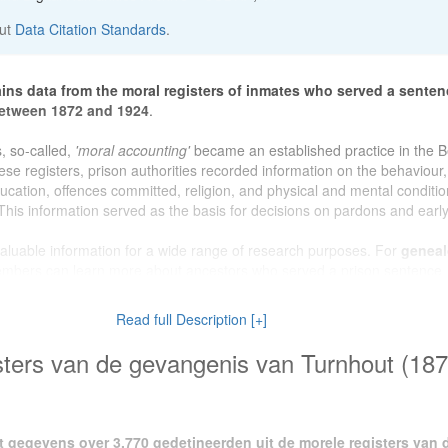
out
Data Citation Standards
.
ins data from the moral registers of inmates who served a senten
between 1872 and 1924
.
 so-called,
'moral accounting'
became an established practice in the B
ese registers, prison authorities recorded information on the behaviour,
education, offences committed, religion, and physical and mental conditi
This information served as the basis for decisions on pardons and early
valuable information for a wide range of research purposes. For
geneal
embers can learn more about ancestors who served a prison sentence.
dataset provides a unique insight into the social reality of Turnhout and i
 turn of the twentieth century. Researchers working on
crime and pun
Read full Description [+]
s for the study of criminal justice practices, prison policy, and the treatm
n late nineteenth-century Belgium.
sters van de gevangenis van Turnhout (18
oduced as part of project
OUTLAW (2022–2026)
, a four-year
citizen s
chives. The project is a collaboration between the
State Archives in G
 with the support of
Histories vzw
and funding from
BELSPO
t gegevens over 3.770 gedetineerden uit de morele registers van 