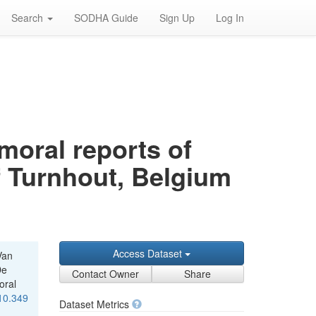
Search
SODHA Guide
Sign Up
Log In
moral reports of
of Turnhout, Belgium
Access Dataset
Van
De
Contact Owner
Share
oral
/10.349
Dataset Metrics