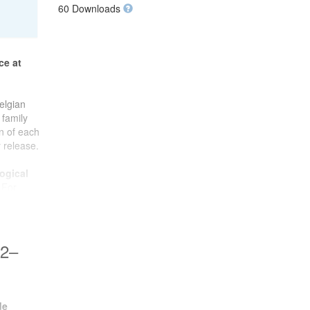
60 Downloads
ce at
elgian
 family
on of each
 release.
ogical
 For
ts
ishment
ent of
72–
cience
hent
and
de