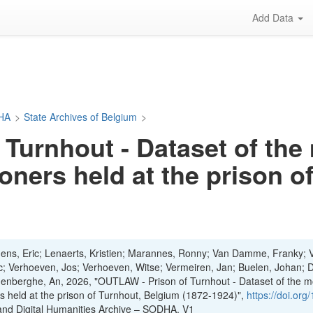
Add Data
DHA
>
State Archives of Belgium
>
Turnhout - Dataset of the 
oners held at the prison 
ens, Eric; Lenaerts, Kristien; Marannes, Ronny; Van Damme, Franky; 
rc; Verhoeven, Jos; Verhoeven, Witse; Vermeiren, Jan; Buelen, Johan; 
denberghe, An, 2026, "OUTLAW - Prison of Turnhout - Dataset of the m
rs held at the prison of Turnhout, Belgium (1872-1924)",
https://doi.org
 and Digital Humanities Archive – SODHA, V1