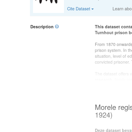
Cite Dataset
Learn ab
Description
This dataset conta
Turnhout prison 
From 1870 onwards,
prison system. In th
situation, level of 
convicted prisoner. 
The dataset offers 
research
, family m
local history
, the 
surroundings at the
will find rich source
convicted persons i
Morele regi
1924)
This dataset was pr
project on prison ar
Ghent University
,
Deze dataset beva