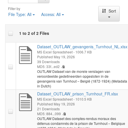
Les résultats ont été rendus possibles grâce à la contribution de
Filter by
Sort
dizaines de bénévoles des Archives de l'État, d'Erfgoedcel
File Type:
All
Access:
All
Dijk92, d'Erfgoedcel Noorderkempen et du Gevangenismuseum
Merksplas. (2026-05-15)
1 to 2 of 2 Files
Dataset_OUTLAW_gevangenis_Turnhout_NL.xlsx
MS Excel Spreadsheet
- 1006.7 KB
Published May 19, 2026
39 Downloads
MD5: 33f...ed2
OUTLAW Dataset van de morele verslagen van
veroordeelde gedetineerden opgesloten in de
gevangenis van Turnhout – België (1872-1924) (Metadata
in Dutch)
Dataset_OUTLAW_prison_Turnhout_FR.xlsx
MS Excel Spreadsheet
- 1010.5 KB
Published May 19, 2026
21 Downloads
MD5: 884...099
OUTLAW Dataset des comptes-rendus moraux des
détenus condamnés de la prison de Turnhout – Belgique