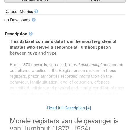
Dataset Metrics
60 Downloads
Description
This dataset contains data from the moral registers of
inmates who served a sentence at Turnhout prison
between 1872 and 1924
.
From 1870 onwards, so-called,
'moral accounting'
became an
established practice in the Belgian prison system. In these
registers, prison authorities recorded information on the
behaviour, family situation, level of education, offences
committed, religion, and physical and mental condition of each
convicted prisoner. This information served as the basis for
decisions on pardons and early release.
Read full Description [+]
The dataset offers valuable information for a wide range of
research purposes. For
genealogical research
, family
Morele registers van de gevangenis
members can learn more about ancestors who served a prison
van Turnhout (1872–1924)
sentence. For
local history
, the dataset provides a unique