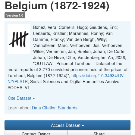
Belgium (1872-1924)
Version 1.0
Bohez, Vera; Cornelis, Hugo; Geudens, Eric;
Lenaerts, Kristien; Marannes, Ronny; Van
Damme, Franky; Van den Bergh, Willy;
Vannuffelen, Marc; Verhoeven, Jos; Verhoeven,
Witse; Vermeiren, Jan; Buelen, Johan; De Corte,
Johan; De Neve, Ditte; Vandenberghe, An, 2026,
"OUTLAW - Prison of Turnhout - Dataset of the
moral reports of 3.770 convicted prisoners held at the prison of
Turnhout, Belgium (1872-1924)",
https://doi.org/10.34934/DV
N/YPLS1R
, Social Sciences and Digital Humanities Archive –
SODHA, V1
Cite Dataset
Learn about
Data Citation Standards
.
Access Dataset
Contact Owner
Share