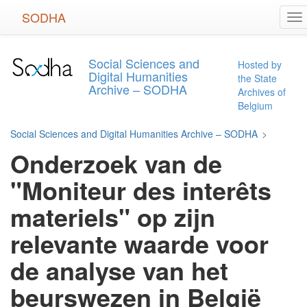
Skip
SODHA
To
to
na
main
content
Social Sciences and
Hosted by
Digital Humanities
the State
Archive – SODHA
Archives of
Belgium
Social Sciences and Digital Humanities Archive – SODHA
>
Onderzoek van de
"Moniteur des interêts
materiels" op zijn
relevante waarde voor
de analyse van het
beurswezen in België