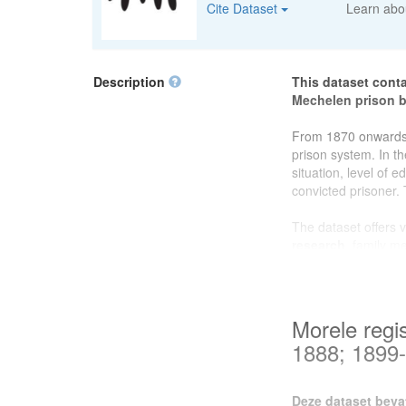
Cite Dataset
Learn ab
Description
This dataset conta
Mechelen prison 
From 1870 onwards
prison system. In th
situation, level of 
convicted prisoner. 
The dataset offers 
research
, family m
local history
, the 
surroundings at the
will find rich source
convicted persons i
Morele regi
1888; 1899
This dataset was pr
project on prison ar
Ghent University
,
Deze dataset beva