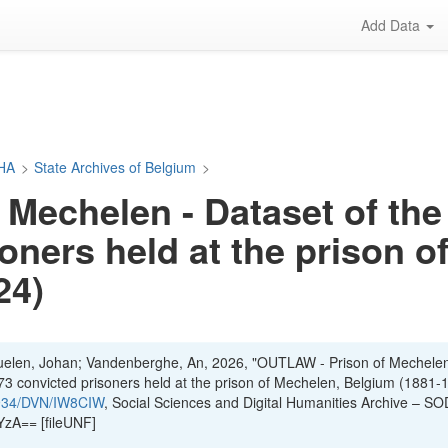
Add Data
DHA
>
State Archives of Belgium
>
Mechelen - Dataset of the 
soners held at the prison 
24)
uelen, Johan; Vandenberghe, An, 2026, "OUTLAW - Prison of Mechelen
773 convicted prisoners held at the prison of Mechelen, Belgium (1881-
34934/DVN/IW8CIW
, Social Sciences and Digital Humanities Archive – S
zA== [fileUNF]