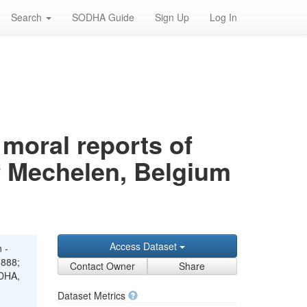
Search
SODHA Guide
Sign Up
Log In
moral reports of
of Mechelen, Belgium
Access Dataset
 -
1888;
Contact Owner
Share
ODHA,
Dataset Metrics