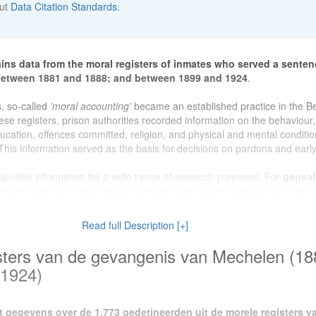
out
Data Citation Standards
.
ins data from the moral registers of inmates who served a senten
between 1881 and 1888; and between 1899 and 1924
.
, so-called
'moral accounting'
became an established practice in the B
ese registers, prison authorities recorded information on the behaviour,
education, offences committed, religion, and physical and mental conditi
This information served as the basis for decisions on pardons and early
valuable information for a wide range of research purposes. For
geneal
embers can learn more about ancestors who served a prison sentence.
dataset provides a unique insight into the social reality of Mechelen and 
 turn of the twentieth century. Researchers working on
crime and pun
Read full Description [+]
s for the study of criminal justice practices, prison policy, and the treatm
n late nineteenth-century Belgium.
sters van de gevangenis van Mechelen (18
-1924)
oduced as part of project
OUTLAW (2022–2026)
, a four-year
citizen s
chives. The project is a collaboration between the
State Archives in G
 with the support of
Histories vzw
and funding from
BELSPO
t gegevens over de 1.773 gedetineerden uit de morele registers v