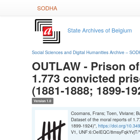
Skip
SODHA
to
main
content
State Archives of Belgium
Social Sciences and Digital Humanities Archive – SO
OUTLAW - Prison of 
1.773 convicted pri
(1881-1888; 1899-19
Version 1.0
Coomans, Frans; Toen, Viviane; B
Dataset of the moral reports of 1.
1899-1924)",
https://doi.org/10.
V1, UNF:6:OeIEQC/8msyFqkYvjT/Y