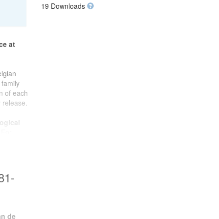
19 Downloads
ce at
elgian
 family
on of each
 release.
ogical
 For
its
ishment
ent of
81-
cience
hent
and
an de