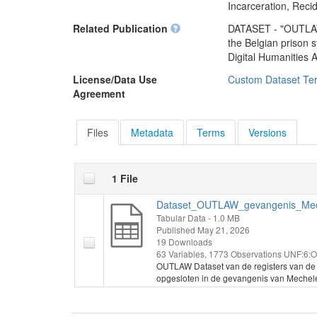
De resultaten werde
Incarceration, Reci
cadre de la
généal
Erfgoedcel Dijk92,
été incarcérés. Pour 
Related Publication
DATASET - "OUTLAW –
Malines et de sa rég
the Belgian prison
criminalité et aux
Digital Humanities
judiciaires, de la p
License/Data Use
Custom Dataset Te
XIXe siècle.
Agreement
Ce jeu de données a
science citoyenne de
Files
Metadata
Terms
Versions
collaboration entre 
Histories asbl
et l
1 File
Les résultats ont é
Archives de l'État
Dataset_OUTLAW_gevangenis_Mec
Merksplas. (2026-0
Tabular Data
- 1.0 MB
Published May 21, 2026
19 Downloads
63 Variables,
1773 Observations
UNF:6:O
OUTLAW Dataset van de registers van de
opgesloten in de gevangenis van Mechele